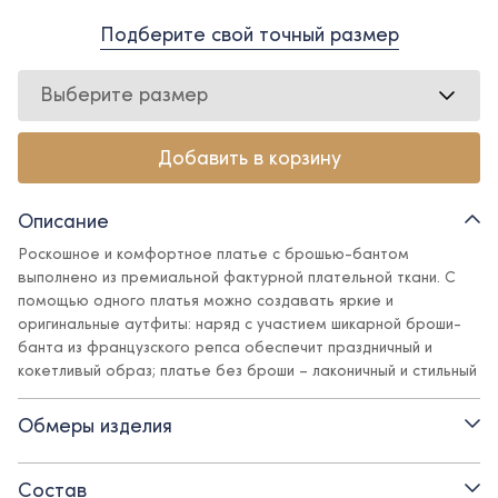
Подберите свой точный размер
Выберите размер
Добавить в корзину
Описание
Роскошное и комфортное платье с брошью-бантом
выполнено из премиальной фактурной плательной ткани. С
помощью одного платья можно создавать яркие и
оригинальные аутфиты: наряд с участием шикарной броши-
банта из французского репса обеспечит праздничный и
кокетливый образ; платье без броши – лаконичный и стильный
лук. Благодаря ткани платье очень практично - не линяет, не
мнется, выдержит любое мероприятие!
Обмеры изделия
Состав