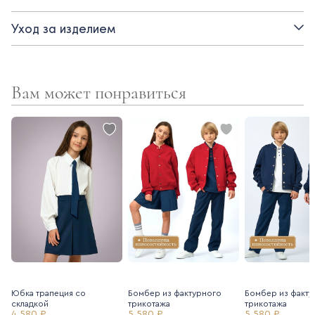
Детали:
Уход за изделием
- на потайной молнии сзади
- полный рукав, манжет с пуговицей
Вам может понравиться
- завышенная талия
- полностью на хлопковой подкладке
- в комплекте съемная брошь-бант из французского репса.
Юбка трапеция со
Бомбер из фактурного
Бомбер из факту
складкой
трикотажа
трикотажа
4 580 ₽
5 580 ₽
5 580 ₽