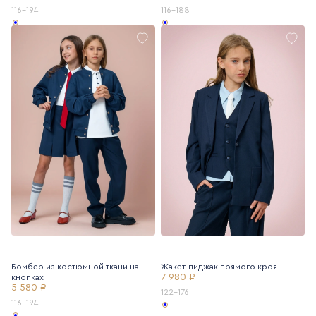
116-194
116-188
Бомбер из костюмной ткани на
Жакет-пиджак прямого кроя
7 980 ₽
кнопках
5 580 ₽
122-176
116-194