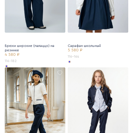
Брюки широкие (палаццо) на
Сарафан школьный
5 580 ₽
резинке
4 580 ₽
116-164
116-182