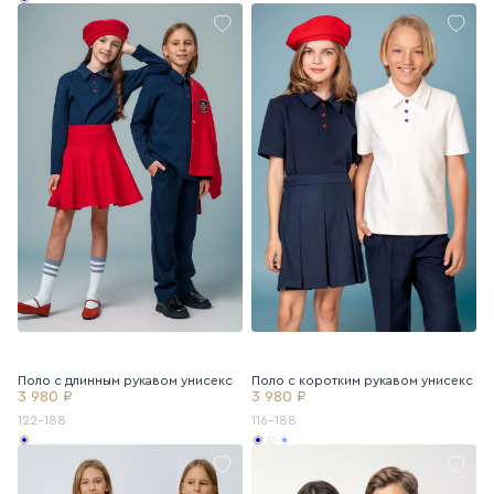
Поло с длинным рукавом унисекс
Поло с коротким рукавом унисекс
3 980 ₽
3 980 ₽
122-188
116-188