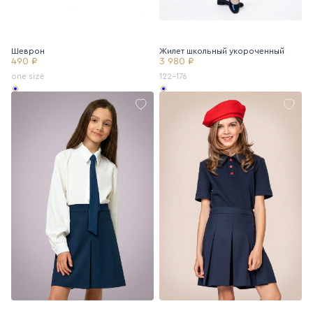
Шеврон
Жилет школьный укороченный
490 ₽
3 980 ₽
one size
122-176