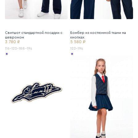
Свитшот стандартной посадки с
Бомбер из костюмной ткани на
шевроном
кнопках
3 780 ₽
5 580 ₽
116-122-188-194
122-194