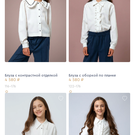
Блуза с контрастной отделкой
Блуза с оборкой по планке
4 580 ₽
4 580 ₽
116-176
122-176