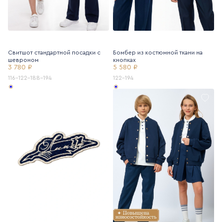
Свитшот стандартной посадки с
Бомбер из костюмной ткани на
шевроном
кнопках
3 780 ₽
5 580 ₽
116-122-188-194
122-194