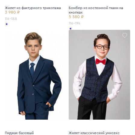
Жилет из фактурного трикотажа
Бомбер из костюмной ткани на
3 980 ₽
кнопках
5 580 ₽
116-188
116-194
Пиджак базовый
Жилет классический унисекс