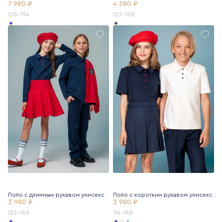
7 980 ₽
4 580 ₽
128-194
122-188
Поло с длинным рукавом унисекс
Поло с коротким рукавом унисекс
3 980 ₽
3 980 ₽
122-188
116-188