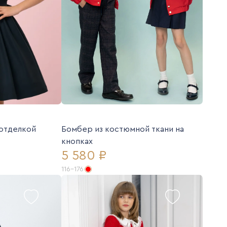
 отделкой
Бомбер из костюмной ткани на
кнопках
5 580 ₽
116-176