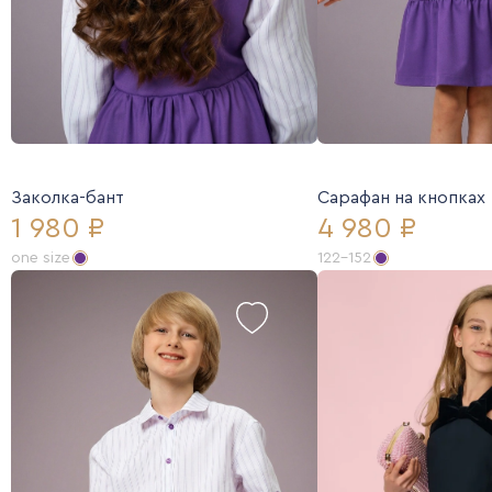
Заколка-бант
Сарафан на кнопках
1 980 ₽
4 980 ₽
one size
122-152