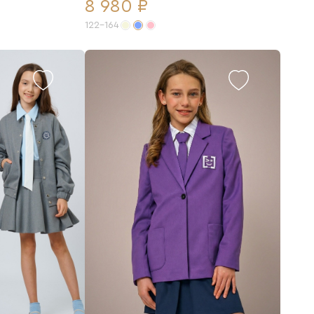
8 980 ₽
122-164