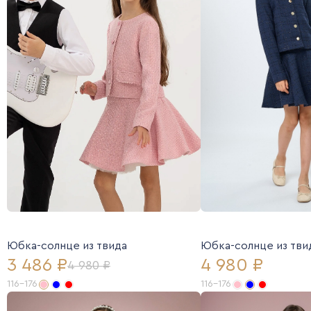
Юбка-солнце из твида
Юбка-солнце из тви
3 486 ₽
4 980 ₽
4 980 ₽
116-176
116-176