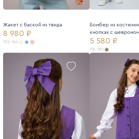
Жакет с баской из твида
Бомбер из костюмно
8 980 ₽
кнопках с шевроно
5 580 ₽
122-164
116-182