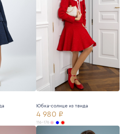
да
Юбка-солнце из твида
4 980 ₽
116-176