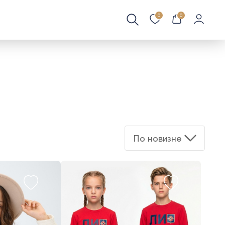
0
0
По новизне