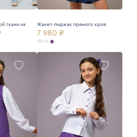
й ткани на
Жакет-пиджак прямого кроя
7 980 ₽
м
122-XL