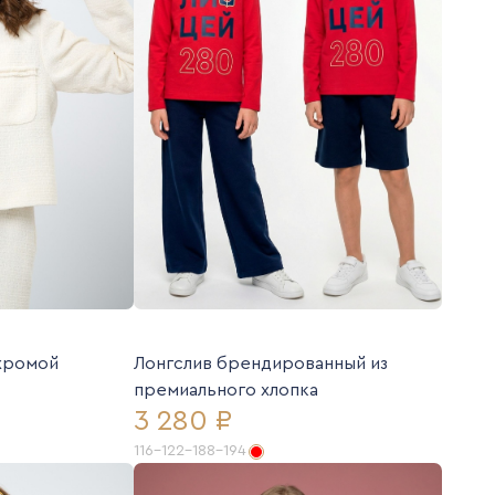
ахромой
Лонгслив брендированный из
премиального хлопка
3 280 ₽
116-122-188-194