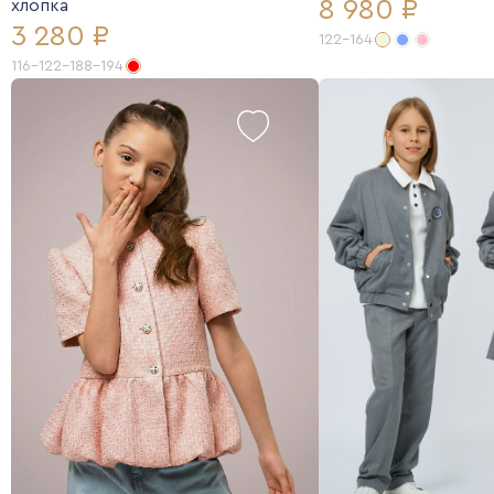
8 980 ₽
хлопка
3 280 ₽
122-164
116-122-188-194