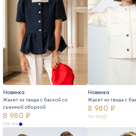
Новинка
Новинка
Жакет из твида с баской со
Жакет из твида c б
8 980 ₽
съемной оборкой
8 980 ₽
116-164
128-164