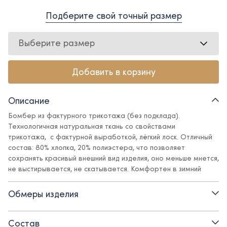
Подберите свой точный размер
Выберите размер
Добавить в корзину
Описание
Бомбер из фактурного трикотажа (без подклада).
Технологичная натуральная ткань со свойствами
трикотажа, с фактурной выработкой, лёгкий лоск. Отличный
состав: 80% хлопка, 20% полиэстера, что позволяет
сохранять красивый внешний вид изделия, оно меньше мнется,
не выстирывается, не скатывается. Комфортен в зимний
период для пребывания даже в жарком помещении и для
ношения под верхней одеждой. Это аналог трикотажного
Обмеры изделия
кардигана - дети его не хотят снимать!
Детали:
Состав