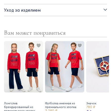
- застежка на кнопки
Уход за изделием
- прорезные карманы
- премиальный турецкий трикотаж - не выцветает, не
Вам может понравиться
скатывается
Лонгслив
Футболка именная из
Значок
780 ₽
брендированный из
премиального хлопка
3 280 ₽
премиального хлопка