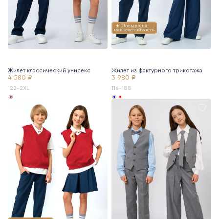
Жилет классический унисекс
Жилет из фактурного трикотажа
4 580 ₽
3 980 ₽
122-2XL
116-188