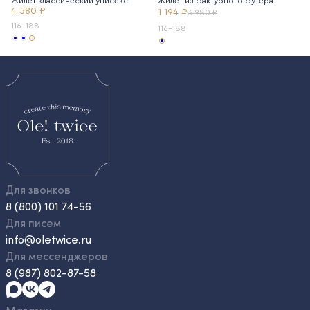
Жилет классический унисекс
Жилет из фактурного футера
4 580 ₽
1 194 ₽
3 980 ₽
116-188
116-188
Для звонков
8 (800) 101 74-56
Для писем
info@oletwice.ru
Для мессенджеров
8 (987) 802-87-58