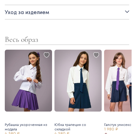
- застежка на прорезную петлю и пуговицу
Уход за изделием
- подклад поливискоза
Весь образ
Рубашка укороченная из
Юбка трапеция со
Галстук унисекс
1 980 ₽
модала
складкой
4 580 ₽
4 580 ₽