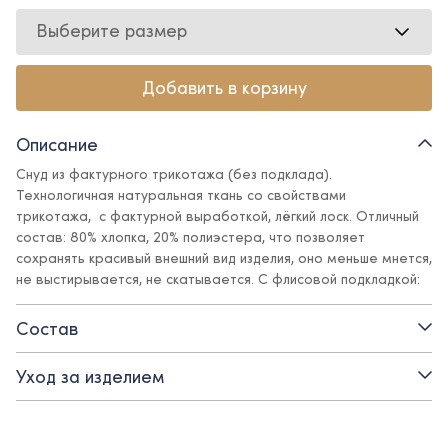
Выберите размер
Добавить в корзину
Описание
Снуд из фактурного трикотажа (без подклада).
Технологичная натуральная ткань со свойствами
трикотажа, с фактурной выработкой, лёгкий лоск. Отличный
состав: 80% хлопка, 20% полиэстера, что позволяет
сохранять красивый внешний вид изделия, оно меньше мнется,
не выстирывается, не скатывается. С флисовой подкладкой:
тёплый алгоритм комфорта для прогулок в прохладную
погоду
Состав
Уход за изделием