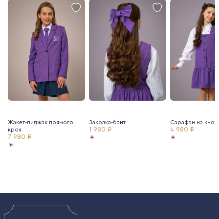
Жакет-пиджак прямого
Заколка-бант
Сарафан на кноп
1 980 ₽
4 980 ₽
кроя
7 980 ₽