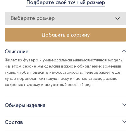
Подберите свой точный размер
Выберите размер
Добавить в корзину
Описание
Жилет из футера - универсальная минималистичная модель,
и в этом сезоне мы сделали важное обновление: заменили
ткань, чтобы повысить износостойкость. Теперь жилет ещё
лучше переносит активную носку и частые стирки, дольше
сохраняет форму и аккуратный внешний вид.
Выполнен из высококачественного футера трехнитки,
небольшое содержание полиамида в составе (20%),
Обмеры изделия
позволяет сохранять красивый внешний вид изделия, оно
меньше мнется, не выстирывается, обладает более гладкой
фактурой по сравнению с обычным футером.
Состав