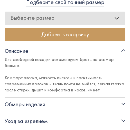
Подберите свой точный размер
Выберите размер
Добавить в корзину
Описание
Для свободной посадки рекомендуем брать на размер
больше.
Комфорт хлопка, мягкость вискозы и практичность
современных волокон - ткань почти не мнётся, легкая глажка
после стирки, дышит и комфортна в носке, имеет
благородный сатиновый лоск в отличии от традиционного
хлопка с матовой поверхностью.
Обмеры изделия
Укороченная рубашка – свежий взгляд на классические
рубашки, сочетающий в себе официальную строгость и
Уход за изделием
каплю кокетства. Рубашка прекрасно впишется в школьный