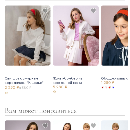
- подклад – хлопок
- резинка в поясе в задней части юбки
- регулирующаяся резинка в поясе
- кокетка
- боковая молния
Для создания праздничного образа рекомендуем подъюбник
Ole!twice (артикул 7205111).
Свитшот с ажурным
Жакет-бомбер из
Ободок-повязка 
1 280 ₽
воротником "Ришелье"
костюмной ткани
5 980 ₽
2 290 ₽
4 580 ₽
Вам может понравиться