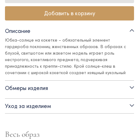
Добавить в корзину
Описание
Юбка-солнце на кокетке – обязательный элемент
гардероба поклонниц женственных образов. В образах с
блузой, свитшотом или жакетом модель играет роль
нестрогого, кокетливого предмета, подчеркивая
принадлежность к преппи-стилю. Крой солнце-клеш в
сочетании с широкой кокеткой создает изящный кукольный
силуэт. Костюмная ткань красивых и актуальных оттенков
подчеркивает все выигрышные детали дизайна и отлично
Обмеры изделия
сочетается с базовыми предметами гардероба в стиле
Ole!twice.
Уход за изделием
Детали:
- материал верха – костюмная поливискозная ткань:
практичная, не мнется, не линяет, не теряет внешний вид
Весь образ