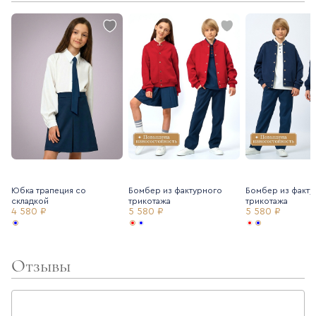
- брюки выполнены из поливискозной ткани средней
плотности, подходящей для любого времени года, красивой и
износостойкой.
Юбка трапеция со
Бомбер из фактурного
Бомбер из факту
складкой
трикотажа
трикотажа
4 580 ₽
5 580 ₽
5 580 ₽
Отзывы