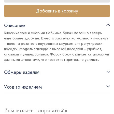
Добавить в корзину
Описание
Классические и многими любимые брюки палаццо теперь
еще более удобные. Вместо застежки на молнию и пуговицу
– пояс на резинке с внутренним шнурком для регулировки
посадки. Модель палаццо с высокой посадкой – удобная,
стильная и универсальная. Фасон брюк отличается широкими
длинными штанинами, что позволяет зрительно удлинять
силуэт. Свободный крой модели не стесняет движений во
время ходьбы, придавая изящность и легкость образу. Брюки
Обмеры изделия
станут отличной школьной базой, они идеально сочетаются с
блузами, жилетами, жакетами и бомберами Ole!twice.
Уход за изделием
Детали:
Вам может понравиться
- пояс на резинке