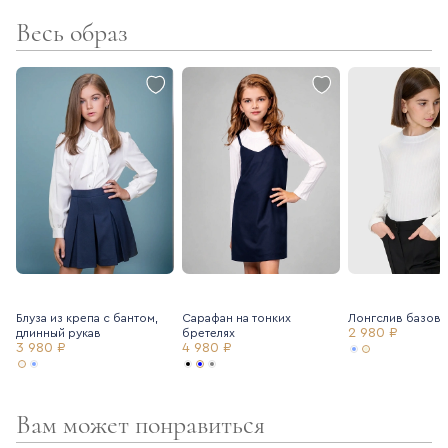
Весь образ
- подклад - поливискоза
Для создания стильного завершенного образа сочетайте
модель с брюками-клеш (артикул 7235014) или палаццо
(артикул 7225288).
Блуза из крепа с бантом,
Сарафан на тонких
Лонгслив базов
2 980 ₽
длинный рукав
бретелях
3 980 ₽
4 980 ₽
Вам может понравиться