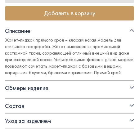
Добавить в корзину
Описание
Жакет-пиджак прямого кроя – классическая модель для
стильного гардероба. Жакет выполнен из премиальной
костюмной ткани, сохраняющей отличный внешний вид даже
при ежедневной носке. Универсальные фасон и длина модели
позволяют сочетать жакет-пиджак с базовыми вещами,
нарядными блузами, брюками и джинсами. Прямой крой
обеспечивает возможность создания многослойных
аутфитов со свитером или свитшотом.
Обмеры изделия
Детали:
Состав
- прямой силуэт
Уход за изделием
- накладные карманы
- застежка на прорезную петлю и пуговицу