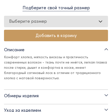
Подберите свой точный размер
Выберите размер
Добавить в корзину
Описание
Комфорт хлопка, мягкость вискозы и практичность
современных волокон - ткань почти не мнётся, легкая глажка
после стирки, дышит и комфортна в носке, имеет
благородный сатиновый лоск в отличии от традиционного
хлопка с матовой поверхностью.
Укороченная рубашка с декоративными пуговицами – свежий
взгляд на классические рубашки, сочетающий в себе
Обмеры изделия
официальную строгость и каплю кокетства. Рубашка
прекрасно впишется в школьный гардероб, но не оставит
обладательницу без нотки индивидуальности.
Уход за изделием