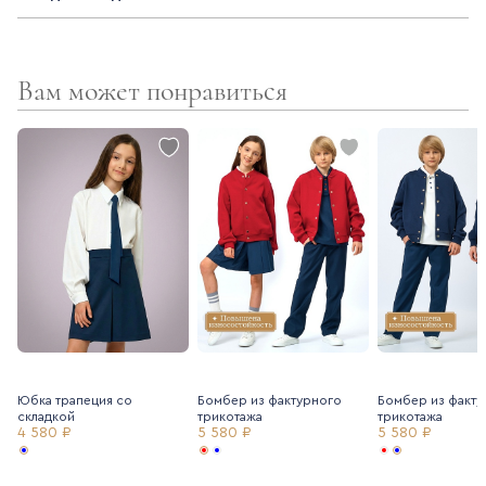
Детали:
- короткий рукав с отворотом
Вам может понравиться
- разрезы по низу в боковых швах
- декоративная пуговица-сердечко
- спинка длиннее полочки
Юбка трапеция со
Бомбер из фактурного
Бомбер из факту
складкой
трикотажа
трикотажа
4 580 ₽
5 580 ₽
5 580 ₽