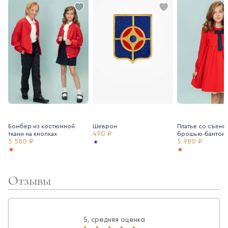
Бомбер из костюмной
Шеврон
Платье со съемн
490 ₽
ткани на кнопках
брошью-бантом
5 580 ₽
5 980 ₽
Отзывы
5, средняя оценка