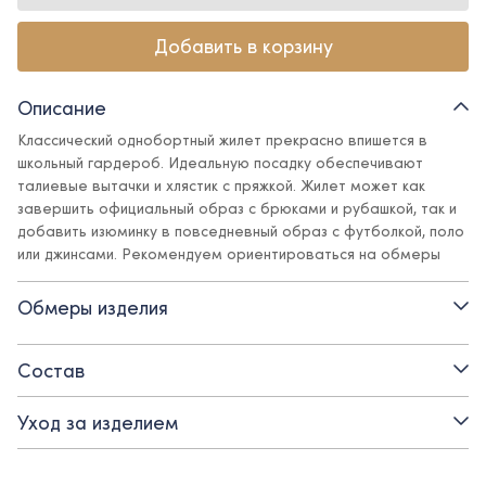
Добавить в корзину
Описание
Классический однобортный жилет прекрасно впишется в
школьный гардероб. Идеальную посадку обеспечивают
талиевые вытачки и хлястик с пряжкой. Жилет может как
завершить официальный образ с брюками и рубашкой, так и
добавить изюминку в повседневный образ с футболкой, поло
или джинсами. Рекомендуем ориентироваться на обмеры
изделий; для девочек брать на размер меньше.
Обмеры изделия
- на подкладке из поливискозы
- застежка на прорезные петли и пуговицы
Состав
- хлястик с пряжкой для регулировки посадки
Уход за изделием
- карманы-обманки