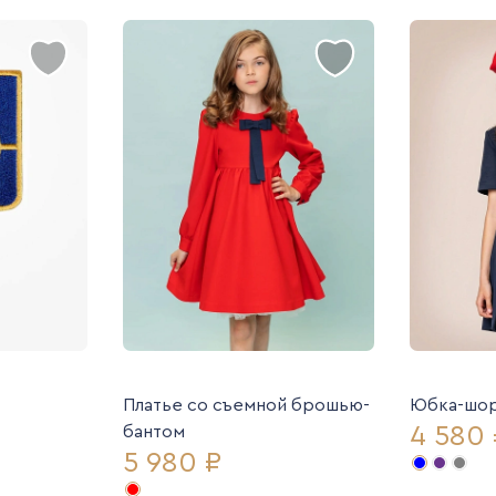
Платье со съемной брошью-
Юбка-шор
4 580 
бантом
5 980 ₽