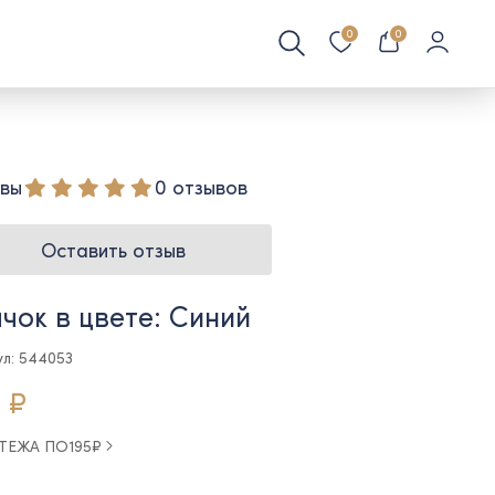
0
0
вы
0 отзывов
Оставить отзыв
чок в цвете: Синий
ул: 544053
 ₽
АТЕЖА ПО
195
₽