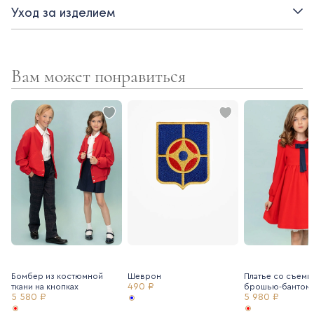
Уход за изделием
- Застежка спереди на жемчужные пуговицы
- Полный рукав на манжете
Вам может понравиться
- Оборка по планке
Бомбер из костюмной
Шеврон
Платье со съемн
490 ₽
ткани на кнопках
брошью-бантом
5 580 ₽
5 980 ₽