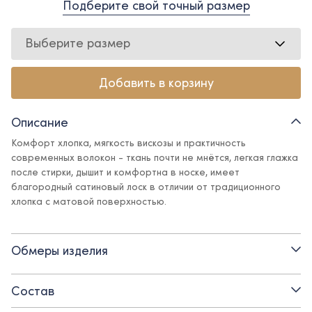
Подберите свой точный размер
Выберите размер
Добавить в корзину
Описание
Комфорт хлопка, мягкость вискозы и практичность
современных волокон - ткань почти не мнётся, легкая глажка
после стирки, дышит и комфортна в носке, имеет
благородный сатиновый лоск в отличии от традиционного
хлопка с матовой поверхностью.
Блуза с оборкой по планке - лаконичная, сдержанно
нарядная, она будет уместна для любого случая – для школы,
Обмеры изделия
для праздника, для повседневной носки, для прогулок и
походов в театр.
Состав
Детали: