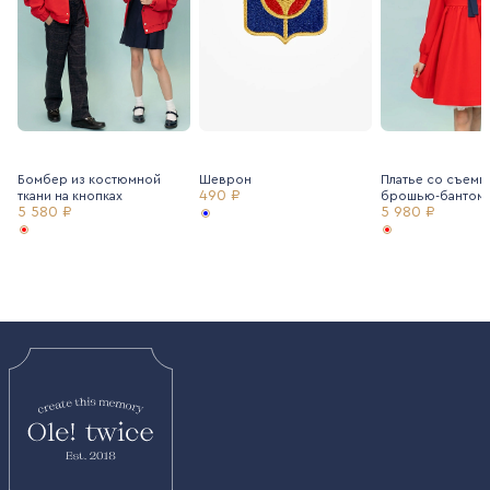
Бомбер из костюмной
Шеврон
Платье со съемн
490 ₽
ткани на кнопках
брошью-бантом
5 580 ₽
5 980 ₽