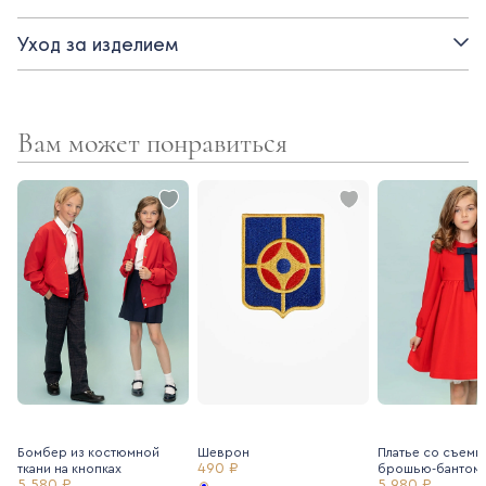
Детали:
Уход за изделием
- короткий рукав с отворотом
- разрезы по низу в боковых швах
Вам может понравиться
- декоративная пуговица-сердечко
- спинка длиннее полочки
Бомбер из костюмной
Шеврон
Платье со съемн
490 ₽
ткани на кнопках
брошью-бантом
5 580 ₽
5 980 ₽