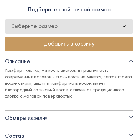
Подберите свой точный размер
Выберите размер
Добавить в корзину
Описание
Комфорт хлопка, мягкость вискозы и практичность
современных волокон - ткань почти не мнётся, легкая глажка
после стирки, дышит и комфортна в носке, имеет
благородный сатиновый лоск в отличии от традиционного
хлопка с матовой поверхностью.
Укороченная рубашка с декоративными пуговицами – свежий
взгляд на классические рубашки, сочетающий в себе
Обмеры изделия
официальную строгость и каплю кокетства. Рубашка
прекрасно впишется в школьный гардероб, но не оставит
обладательницу без нотки индивидуальности.
Состав