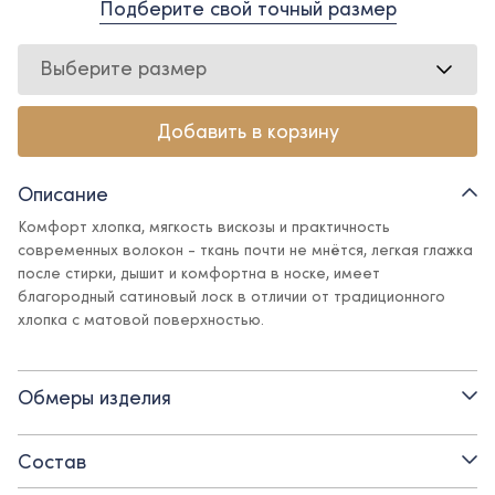
Подберите свой точный размер
Выберите размер
Добавить в корзину
Описание
Комфорт хлопка, мягкость вискозы и практичность
современных волокон - ткань почти не мнётся, легкая глажка
после стирки, дышит и комфортна в носке, имеет
благородный сатиновый лоск в отличии от традиционного
хлопка с матовой поверхностью.
Блуза с оборкой по планке - лаконичная, сдержанно
нарядная, она будет уместна для любого случая – для школы,
Обмеры изделия
для праздника, для повседневной носки, для прогулок и
походов в театр.
Состав
Детали: