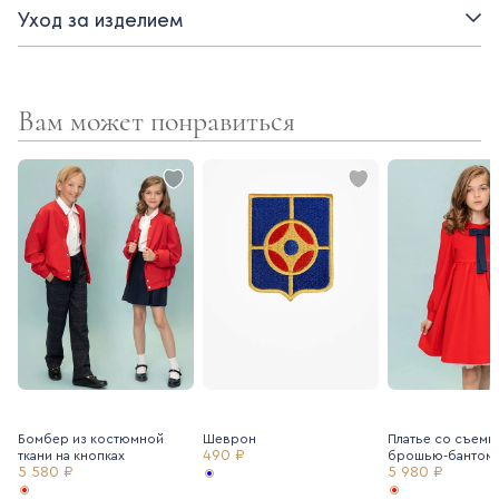
Уход за изделием
- Застежка спереди на жемчужные пуговицы
- Полный рукав на манжете
Вам может понравиться
- Оборка по планке
Бомбер из костюмной
Шеврон
Платье со съемн
490 ₽
ткани на кнопках
брошью-бантом
5 580 ₽
5 980 ₽