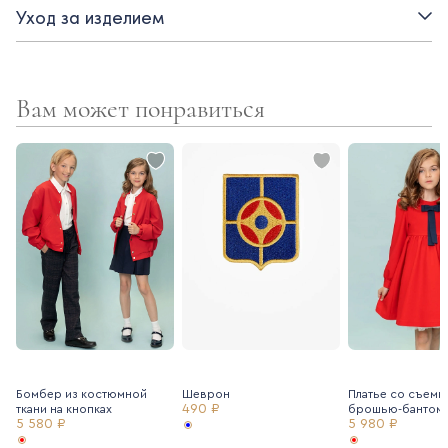
Поппинс, а также стилем британских школ, который всегда
Уход за изделием
вне времени.
- Застежка на пуговицы
Вам может понравиться
- Рукав полный на манжете
- Воротник с оборкой
Бомбер из костюмной
Шеврон
Платье со съемн
490 ₽
ткани на кнопках
брошью-бантом
5 580 ₽
5 980 ₽