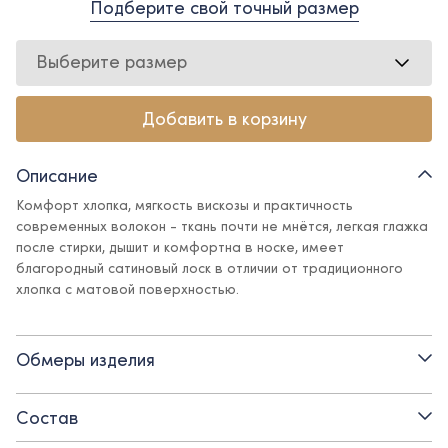
Подберите свой точный размер
Выберите размер
Добавить в корзину
Описание
Комфорт хлопка, мягкость вискозы и практичность
современных волокон - ткань почти не мнётся, легкая глажка
после стирки, дышит и комфортна в носке, имеет
благородный сатиновый лоск в отличии от традиционного
хлопка с матовой поверхностью.
Блуза с акцентным воротником, украшенным кокетливой
рюшей – нарядный и элегантный предмет гардероба. Блуза
Обмеры изделия
идеальна в сочетании с юбками и брюками, а также с
джинсами палаццо для создания более расслабленного, но
при этом очень женственного образа. Дизайн блузы
Состав
вдохновлен элегантным и аристократичным образом Мэри