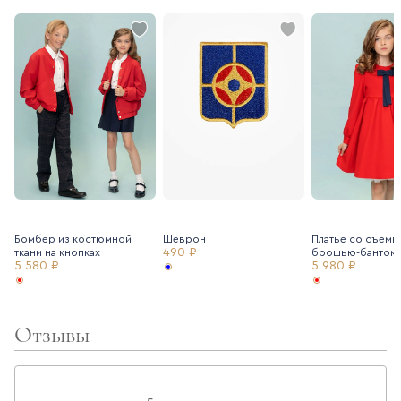
Бомбер из костюмной
Шеврон
Платье со съемн
490 ₽
ткани на кнопках
брошью-бантом
5 580 ₽
5 980 ₽
Отзывы