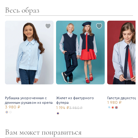
- подклад – хлопок
Весь образ
- резинка в поясе в задней части юбки
- регулирующаяся резинка в поясе
- кокетка
- боковая молния
Для создания праздничного образа рекомендуем подъюбник
Ole!twice (артикул 7205111).
Рубашка укороченная с
Жилет из фактурного
Галстук двухсто
1 980 ₽
длинным рукавом из крепа
футера
3 980 ₽
1 194 ₽
3 980 ₽
Вам может понравиться