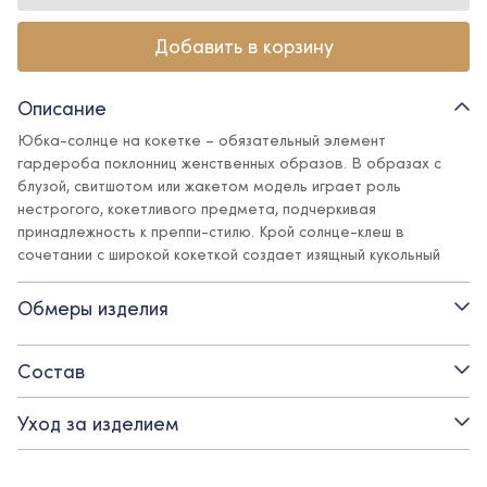
Добавить в корзину
Описание
Юбка-солнце на кокетке – обязательный элемент
гардероба поклонниц женственных образов. В образах с
блузой, свитшотом или жакетом модель играет роль
нестрогого, кокетливого предмета, подчеркивая
принадлежность к преппи-стилю. Крой солнце-клеш в
сочетании с широкой кокеткой создает изящный кукольный
силуэт. Костюмная ткань красивых и актуальных оттенков
подчеркивает все выигрышные детали дизайна и отлично
Обмеры изделия
сочетается с базовыми предметами гардероба в стиле
Ole!twice.
Состав
Детали:
Уход за изделием
- материал верха – костюмная поливискозная ткань:
практичная, не мнется, не линяет, не теряет внешний вид