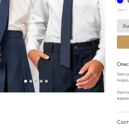
Цвет:
Вы
Опис
Галст
подход
Галст
единая
Сост