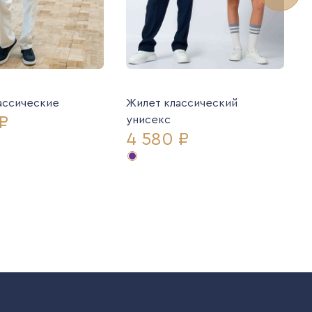
ассические
Жилет классический
₽
унисекс
4 580 ₽