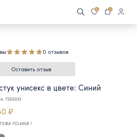
0
0
вы
0 отзывов
Оставить отзыв
стук унисекс в цвете: Синий
л: 7255033
80 ₽
АТЕЖА ПО
495
₽