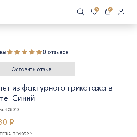
0
0
вы
0 отзывов
Оставить отзыв
ет из фактурного трикотажа в
те: Синий
л: 625010
80 ₽
АТЕЖА ПО
995
₽