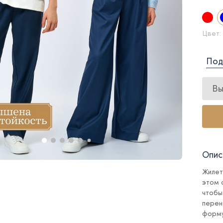
Цвет:
Под
Вы
Опис
Жилет
этом 
чтобы
перен
форму