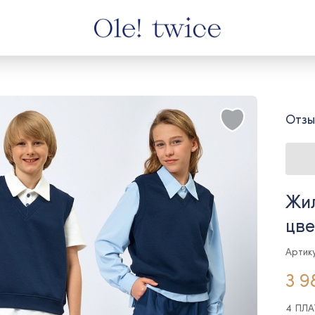
Отзы
Жил
цве
Артику
3 9
4 ПЛ