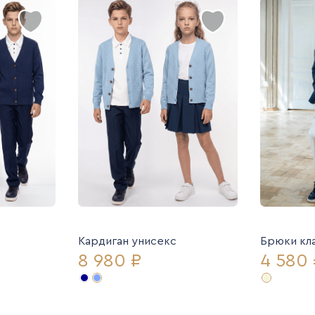
Кардиган унисекс
Брюки кл
8 980 ₽
4 580 