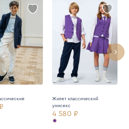
ассические
Жилет классический
₽
унисекс
4 580 ₽