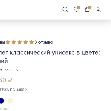
0
0
вы
3 отзыва
ет классический унисекс в цвете:
ний
ул: 7236008
80 ₽
АТЕЖА ПО
1145
₽
 Синий