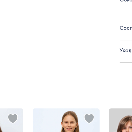
- зас
- хляс
Сост
- кар
- пол
Уход