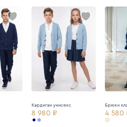
Кардиган унисекс
Брюки кл
8 980 ₽
4 580 