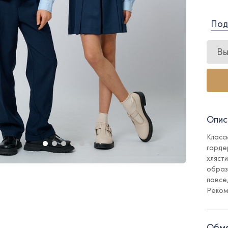
Под
Вы
Опис
Класс
гарде
хляст
образ
повсе
Реком
брать
- на 
Обме