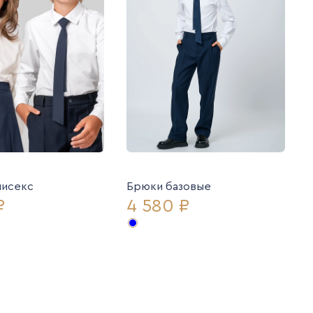
нисекс
Брюки базовые
₽
4 580 ₽