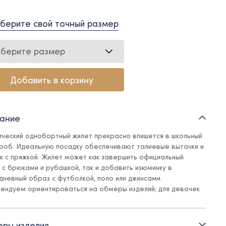
берите свой точный размер
берите размер
Добавить в корзину
ание
ический однобортный жилет прекрасно впишется в школьный
роб. Идеальную посадку обеспечивают талиевые вытачки и
ик с пряжкой. Жилет может как завершить официальный
 с брюками и рубашкой, так и добавить изюминку в
дневный образ с футболкой, поло или джинсами.
ендуем ориентироваться на обмеры изделий; для девочек
 на размер меньше.
подкладке из поливискозы
ры изделия