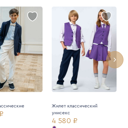
ассические
Жилет классический
₽
унисекс
4 580 ₽