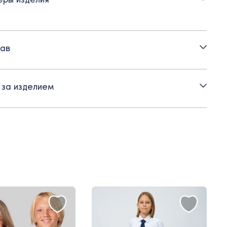
тежка на прорезные петли и пуговицы
тик с пряжкой для регулировки посадки
ав
маны-обманки
уприлегающий силуэт
 за изделием