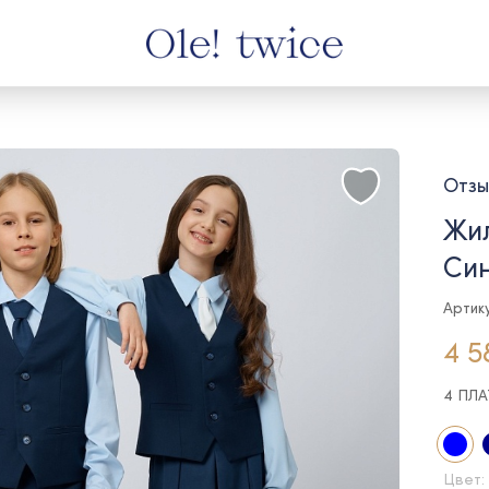
Отзы
Жил
Си
Артик
4 5
4 ПЛ
Цвет: