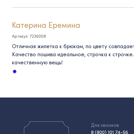
Катерина Еремина
Артикул: 7236008
Отличная жилетка к брюкам, по цвету совпадает
Качество пошива идеальное, строчка к строчке
качественную вещь!
Для звонков
8 (800) 101 74-56