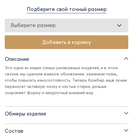
Подберите свой точный размер
Выберите размер
Добавить в корзину
Описание
Это одна из наших самых узнаваемых моделей, и в этом
сезоне мы сделали важное обновление: заменили ткань,
чтобы повысить износостойкость. Теперь бомбер ещё лучше
переносит активную носку и частые стирки, дольше
сохраняет форму и аккуратный внешний вид.
Бомбер из футера - универсальная минималистичная
модель, которая легко впишется практически в любой образ:
Обмеры изделия
от школьных будней до вечерней встречи с друзьями. За счёт
актуального кроя бомбер выглядит стильно и «дорого» - без
лишних деталей, но с правильной посадкой.
Состав