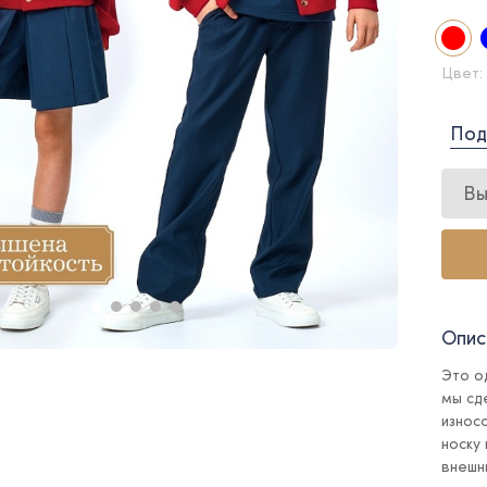
Цвет:
Под
Вы
Опис
Это о
мы сд
износ
носку
внешни