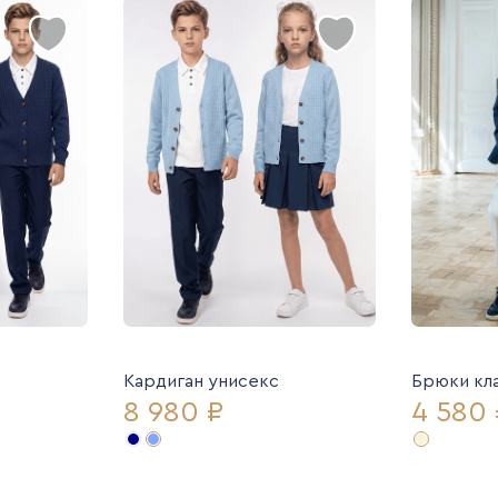
Кардиган унисекс
Брюки кл
8 980 ₽
4 580 