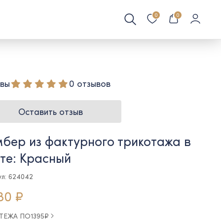
0
0
вы
0 отзывов
Оставить отзыв
бер из фактурного трикотажа в
те: Красный
ул: 624042
80 ₽
АТЕЖА ПО
1395
₽