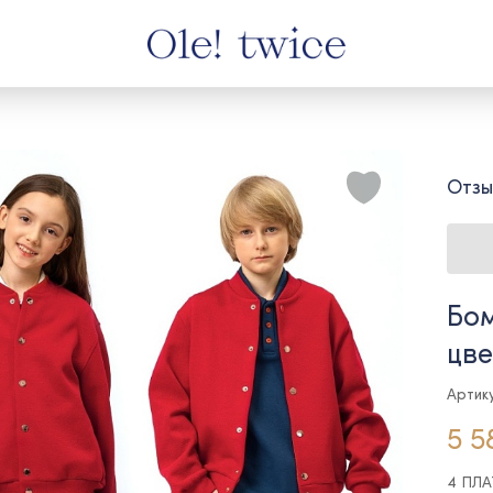
Отзы
Бом
цве
Артик
5 5
4 ПЛ