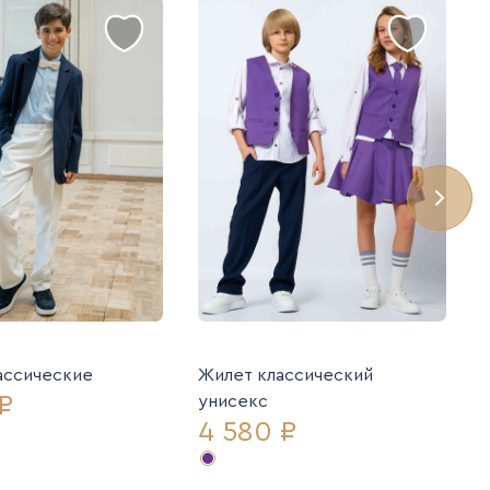
ассические
Жилет классический
₽
унисекс
4 580 ₽