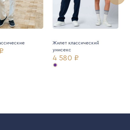
ассические
Жилет классический
₽
унисекс
4 580 ₽