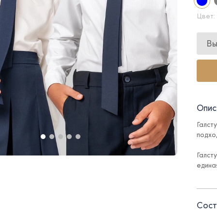
Цвет:
Вы
Опис
Галст
подход
Галст
единая
Сост