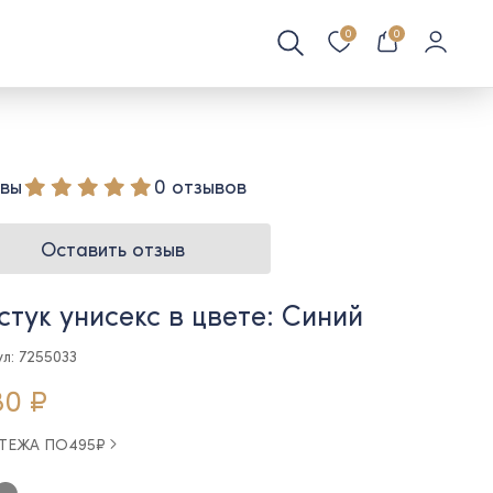
0
0
вы
0 отзывов
Оставить отзыв
стук унисекс в цвете: Синий
л: 7255033
80 ₽
АТЕЖА ПО
495
₽