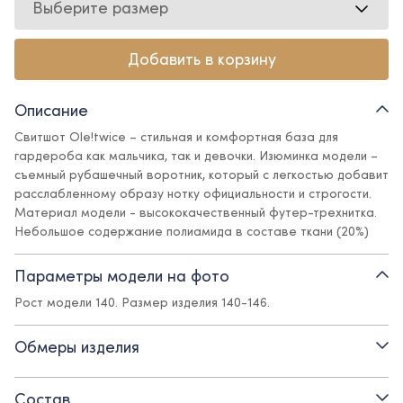
Выберите размер
Добавить в корзину
Описание
Свитшот Ole!twice – стильная и комфортная база для
гардероба как мальчика, так и девочки. Изюминка модели –
съемный рубашечный воротник, который с легкостью добавит
расслабленному образу нотку официальности и строгости.
Материал модели - высококачественный футер-трехнитка.
Небольшое содержание полиамида в составе ткани (20%)
позволяет сохранять красивый и аккуратный внешний вид
изделия: оно меньше мнется, не выстирывается, обладает
Параметры модели на фото
более гладкой фактурой по сравнению с обычным футером.
Рост модели 140. Размер изделия 140-146.
Универсальный фасон дает возможность создавать яркие
молодежные образы с джинсами и брюками, а также
многослойные аутфиты.
Обмеры изделия
Детали:
Состав