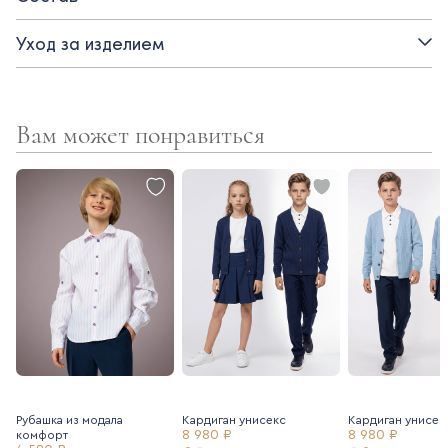
- футер трехнитка
Уход за изделием
- свободный силуэт
- съемный воротник
Вам может понравиться
- модель унисекс
Рубашка из модала
Кардиган унисекс
Кардиган унисек
8 980 ₽
8 980 ₽
комфорт