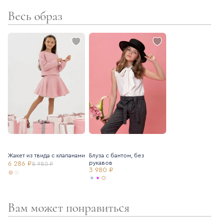
Весь образ
- резинка в поясе в задней части юбки
- регулирующаяся резинка в поясе
- кокетка
- боковая молния
Жакет из твида с клапанами
Блуза с бантом, без
рукавов
6 286 ₽
8 980 ₽
3 980 ₽
Вам может понравиться