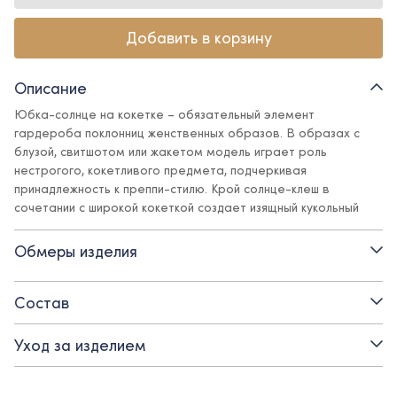
Добавить в корзину
Описание
Юбка-солнце на кокетке – обязательный элемент
гардероба поклонниц женственных образов. В образах с
блузой, свитшотом или жакетом модель играет роль
нестрогого, кокетливого предмета, подчеркивая
принадлежность к преппи-стилю. Крой солнце-клеш в
сочетании с широкой кокеткой создает изящный кукольный
силуэт. Фактурный твид подчеркивает все выигрышные
детали дизайна и отлично сочетается с базовыми
Обмеры изделия
предметами гардероба в стиле Ole!twice.
Детали:
Состав
- материал верха – костюмная поливискозная ткань:
Уход за изделием
практичная, не мнется, не линяет, не теряет внешний вид
- подкладка – вискоза