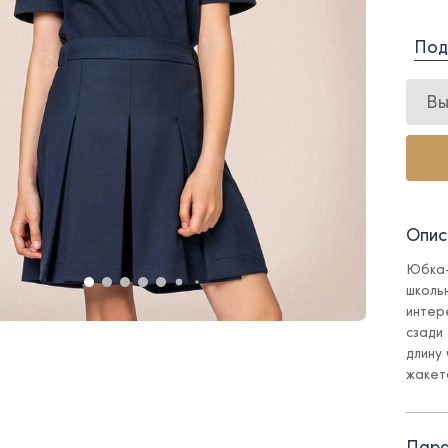
Под
Вы
Опис
Юбка-
школь
интер
сзади
длину
жакет
Ole!t
идеал
Пара