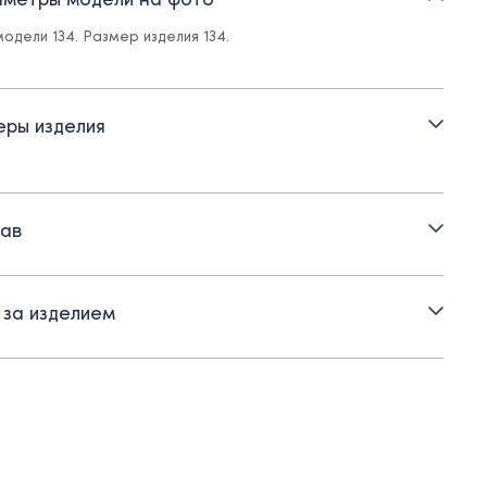
и:
модели 134. Размер изделия 134.
с с внутренней регулирующейся резинкой
овая молния
ры изделия
совая поливискозная ткань с содержанием эластана
ртна и практична в носке - не мнется, не теряет цвет
нь в школьной коллекции Ole!twice тщательно подбирается
ав
 образом, чтобы все предметы сочетались между собой.
 за изделием