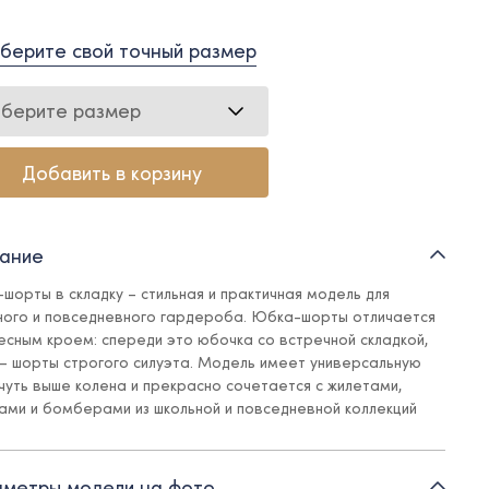
берите свой точный размер
берите размер
Добавить в корзину
ание
шорты в складку – стильная и практичная модель для
ного и повседневного гардероба. Юбка-шорты отличается
есным кроем: спереди это юбочка со встречной складкой,
 – шорты строгого силуэта. Модель имеет универсальную
 чуть выше колена и прекрасно сочетается с жилетами,
ами и бомберами из школьной и повседневной коллекций
wice. Пояс с регулирующейся резинкой обеспечивает
ьную посадку.
метры модели на фото