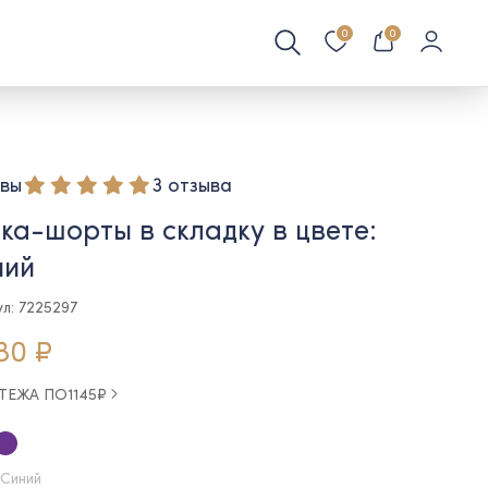
0
0
вы
3 отзыва
а-шорты в складку в цвете:
ний
ул: 7225297
80 ₽
АТЕЖА ПО
1145
₽
 Синий