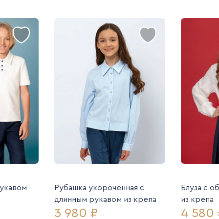
рукавом
Рубашка укороченная с
Блуза с о
длинным рукавом из крепа
из крепа
3 980 ₽
4 580 