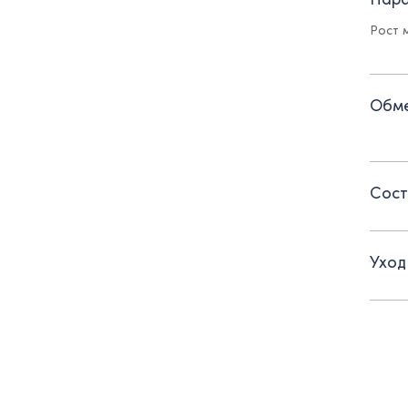
Детал
Рост 
- поя
- бок
Обме
- сме
комфо
- тка
Сост
таким
Уход