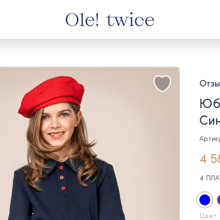
Отзы
Юбк
Си
Артик
4 5
4 ПЛ
Цвет: