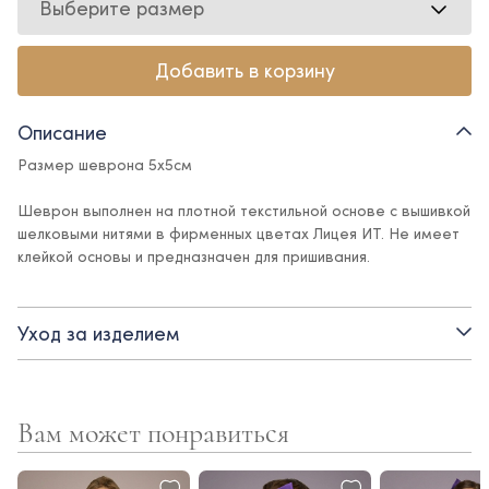
Выберите размер
Добавить в корзину
Описание
Размер шеврона 5х5см
Шеврон выполнен на плотной текстильной основе с вышивкой
шелковыми нитями в фирменных цветах Лицея ИТ. Не имеет
клейкой основы и предназначен для пришивания.
Уход за изделием
Обратите внимание: при покупке бомбера или свитшота
шеврон уже входит в комплект и заранее пришивается
производителем.
Вам может понравиться
Отдельная покупка шеврона возможна только для
дополнительных целей — например, для самостоятельного
использования или замены.