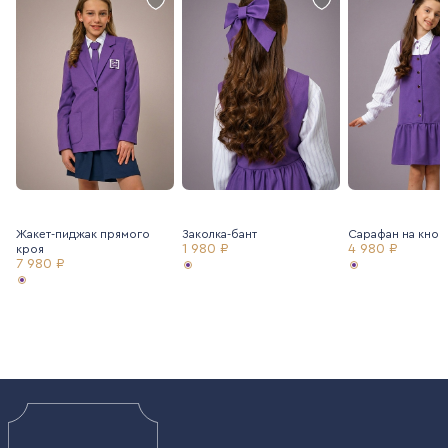
Жакет-пиджак прямого
Заколка-бант
Сарафан на кноп
1 980 ₽
4 980 ₽
кроя
7 980 ₽