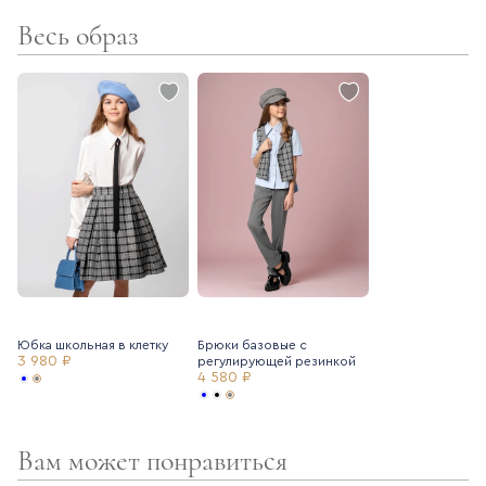
комфортна и практична в носке - не мнется, не теряет цвет
Весь образ
- ткань в школьной коллекции Ole!twice тщательно
подбирается таким образом, чтобы все предметы
сочетались между собой
Создайте стильный образ вместе с блузкой с бантом
Ole!twice (артикул 7235039) и базовыми школьными брюками
Ole!twice (артикул 7225283).
Юбка школьная в клетку
Брюки базовые с
3 980 ₽
регулирующей резинкой
4 580 ₽
Вам может понравиться