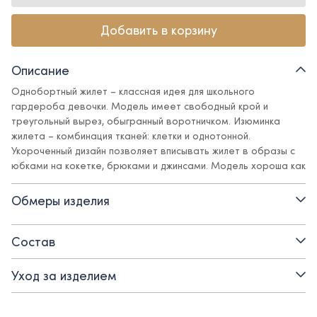
Добавить в корзину
Описание
Однобортный жилет – классная идея для школьного
гардероба девочки. Модель имеет свободный крой и
треугольный вырез, обыгранный воротничком. Изюминка
жилета – комбинация тканей: клетки и однотонной.
Укороченный дизайн позволяет вписывать жилет в образы с
юбками на кокетке, брюками и джинсами. Модель хороша как
для прохладных сезонов, в сочетании с водолазкой, так и для
создания легких праздничных образов с блузой.
Обмеры изделия
Детали:
Состав
- на подкладе из вискозы
Уход за изделием
- застежка на прорезные петли и пуговицы
- смесовая поливискозная ткань с содержанием эластана