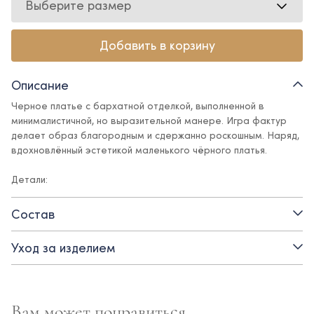
Выберите размер
Добавить в корзину
Описание
Черное платье с бархатной отделкой, выполненной в
минималистичной, но выразительной манере. Игра фактур
делает образ благородным и сдержанно роскошным. Наряд,
вдохновлённый эстетикой маленького чёрного платья.
Детали:
- открытые плечи
Состав
- декоративный бархатный бант на лифе
Уход за изделием
- пояс для регулировки посадки
- застежка на потайную молнию
Вам может понравиться