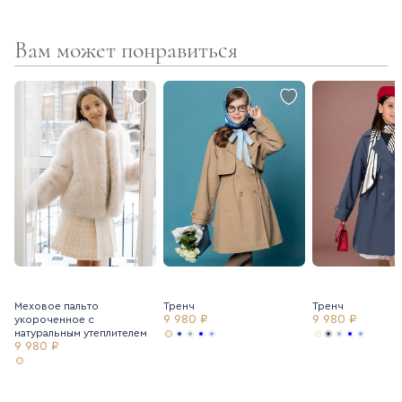
боковых швах имеются карманы.
Вам может понравиться
Меховое пальто
Тренч
Тренч
9 980 ₽
9 980 ₽
укороченное с
натуральным утеплителем
9 980 ₽