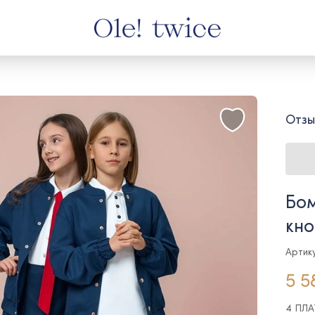
Отзы
Бом
кно
Артик
5 5
4 ПЛ