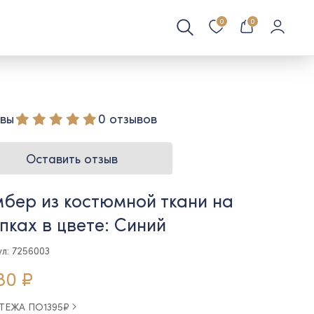
0
0
вы
0 отзывов
Оставить отзыв
бер из костюмной ткани на
пках в цвете: Синий
ул: 7256003
80 ₽
АТЕЖА ПО
1395
₽