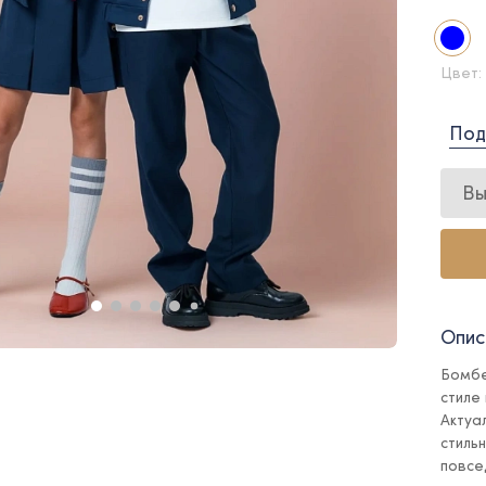
Цвет:
Под
Вы
Опис
Бомбе
стиле
Актуа
стиль
повсе