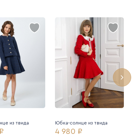
це из твида
Юбка-солнце из твида
₽
4 980 ₽