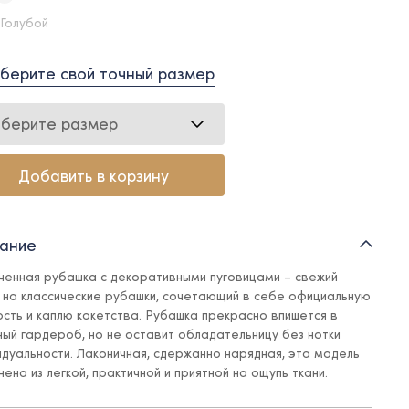
 Голубой
берите свой точный размер
берите размер
Добавить в корзину
ание
ченная рубашка с декоративными пуговицами – свежий
д на классические рубашки, сочетающий в себе официальную
ость и каплю кокетства. Рубашка прекрасно впишется в
ный гардероб, но не оставит обладательницу без нотки
идуальности. Лаконичная, сдержанно нарядная, эта модель
ена из легкой, практичной и приятной на ощупь ткани.
ка отлично сочетается с юбками, брюками, юбками-