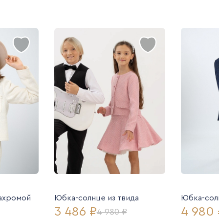
бахромой
Юбка-солнце из твида
Юбка-солн
3 486 ₽
4 980 
4 980 ₽