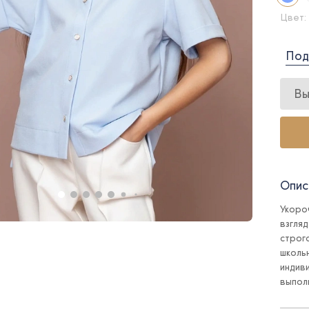
Цвет:
Под
Вы
Опис
Укоро
взгля
строг
школь
индив
выполн
Рубаш