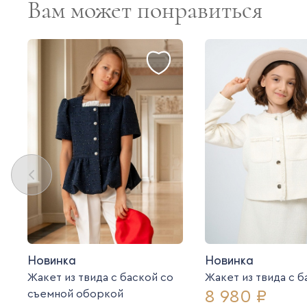
Вам может понравиться
Новинка
Новинка
Жакет из твида с баской со
Жакет из твида c 
8 980 ₽
съемной оборкой