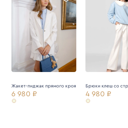
Жакет-пиджак прямого кроя
Брюки клеш со ст
6 980 ₽
4 980 ₽