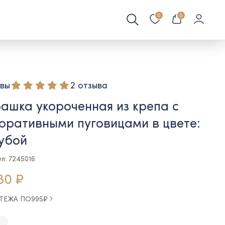
0
0
вы
2 отзыва
ашка укороченная из крепа с
оративными пуговицами в цвете:
убой
л: 7245016
80 ₽
АТЕЖА ПО
995
₽