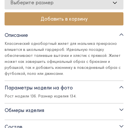
Выберите размер
Добавить в корзину
Описание
Классический однобортный жилет для мальчика прекрасно
впишется в школьный гардероб. Идеальную посадку
обеспечивают талиевые вытачки и хлястик с пряжкой. Жилет
может как завершить официальный образ с брюками и
рубашкой, так и добавить изюминку в повседневный образ с
футболкой, поло или джинсами.
- на подкладке из поливискозы
Параметры модели на фото
Рост модели 136. Размер изделия 134.
- застежка на прорезные петли и пуговицы
- хлястик с пряжкой для регулировки посадки
Обмеры изделия
- карманы-обманки
Состав