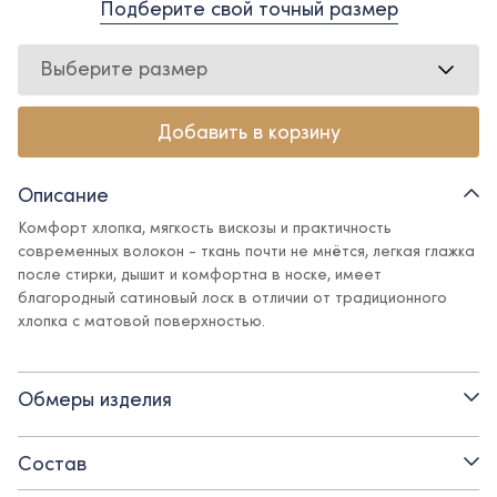
Подберите свой точный размер
Выберите размер
Добавить в корзину
Описание
Комфорт хлопка, мягкость вискозы и практичность
современных волокон - ткань почти не мнётся, легкая глажка
после стирки, дышит и комфортна в носке, имеет
благородный сатиновый лоск в отличии от традиционного
хлопка с матовой поверхностью.
Классическая рубашка - основа гардероба юного
джентльмена.
Обмеры изделия
Детали:
Состав
- рукав на манжете