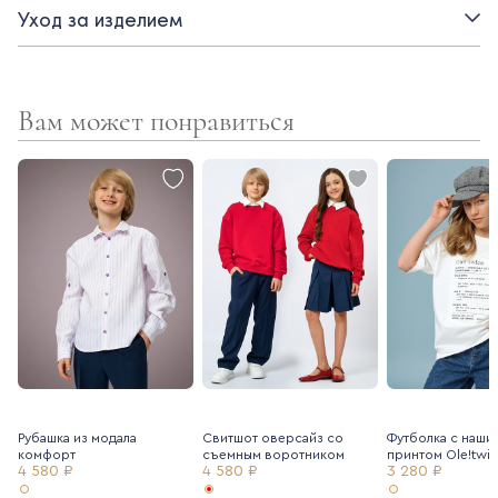
Уход за изделием
- застежка на пуговицы
- отложной воротник
Вам может понравиться
Рубашка из модала
Свитшот оверсайз со
Футболка с наши
комфорт
съемным воротником
принтом Ole!twi
4 580 ₽
4 580 ₽
3 280 ₽