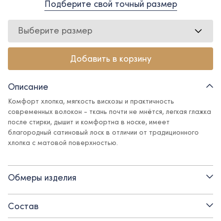
Подберите свой точный размер
Выберите размер
Добавить в корзину
Описание
Комфорт хлопка, мягкость вискозы и практичность
современных волокон - ткань почти не мнётся, легкая глажка
после стирки, дышит и комфортна в носке, имеет
благородный сатиновый лоск в отличии от традиционного
хлопка с матовой поверхностью.
Классическая рубашка - основа гардероба юного
джентльмена.
Обмеры изделия
Детали:
Состав
- рукав на манжете