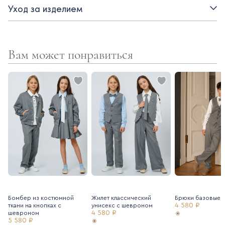
Уход за изделием
- застежка на пуговицы
- отложной воротник
Вам может понравиться
Бомбер из костюмной
Жилет классический
Брюки базовые
4 580 ₽
ткани на кнопках с
унисекс с шевроном
4 580 ₽
шевроном
5 580 ₽