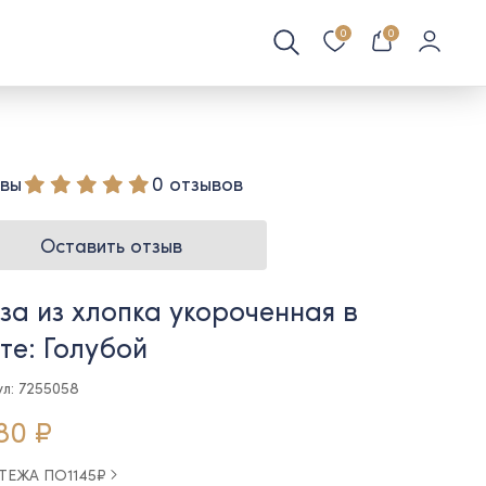
0
0
вы
0 отзывов
Оставить отзыв
за из хлопка укороченная в
те: Голубой
ул: 7255058
80 ₽
АТЕЖА ПО
1145
₽