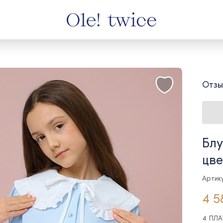
Отзы
Блу
цве
Артик
4 5
4 ПЛ