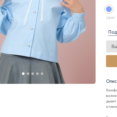
Цвет:
Под
Вы
Опис
Комфо
волоко
дышит
отлич