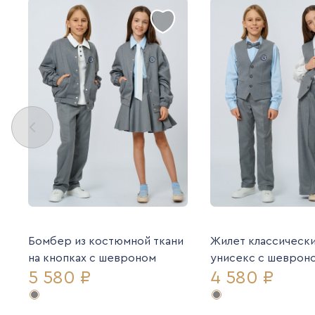
Бомбер из костюмной ткани
Жилет классическ
на кнопках с шевроном
унисекс с шеврон
5 580 ₽
4 580 ₽