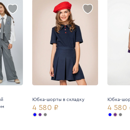
ий
Юбка-шорты в складку
Юбка-шор
4 580 ₽
4 580 
ом