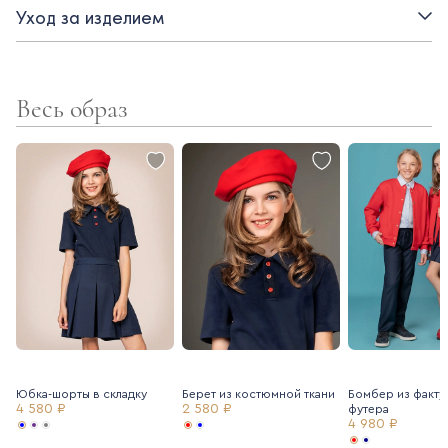
Уход за изделием
- короткий рукав
- застежка на пуговицы
Весь образ
Юбка-шорты в складку
Берет из костюмной ткани
Бомбер из факту
4 580 ₽
2 580 ₽
футера
4 980 ₽