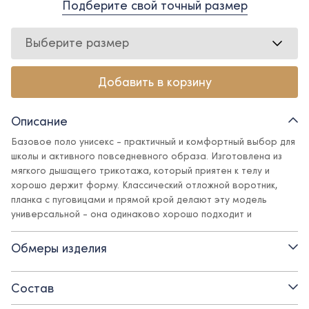
Подберите свой точный размер
Выберите размер
Добавить в корзину
Описание
Базовое поло унисекс - практичный и комфортный выбор для
школы и активного повседневного образа. Изготовлена из
мягкого дышащего трикотажа, который приятен к телу и
хорошо держит форму. Классический отложной воротник,
планка с пуговицами и прямой крой делают эту модель
универсальной - она одинаково хорошо подходит и
девочкам, и мальчикам. Отлично сочетается с брюками,
юбками, пиджаками.
Обмеры изделия
Детали:
Состав
- отложной воротник