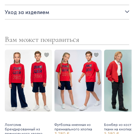
Детали:
Уход за изделием
- короткий рукав с отворотом
- разрезы по низу в боковых швах
Вам может понравиться
- декоративная пуговица-сердечко
- спинка длиннее полочки
Лонгслив
Футболка именная из
Бомбер из кост
брендированный из
премиального хлопка
ткани на кнопках
3 280 ₽
5 580 ₽
премиального хлопка