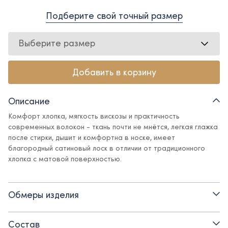
Подберите свой точный размер
Выберите размер
Добавить в корзину
Описание
Комфорт хлопка, мягкость вискозы и практичность
современных волокон - ткань почти не мнётся, легкая глажка
после стирки, дышит и комфортна в носке, имеет
благородный сатиновый лоск в отличии от традиционного
хлопка с матовой поверхностью.
Укороченная рубашка с декоративными пуговицами – свежий
взгляд на классические рубашки, сочетающий в себе
Обмеры изделия
официальную строгость и каплю кокетства. Рубашка
прекрасно впишется в школьный гардероб, но не оставит
обладательницу без нотки индивидуальности.
Состав