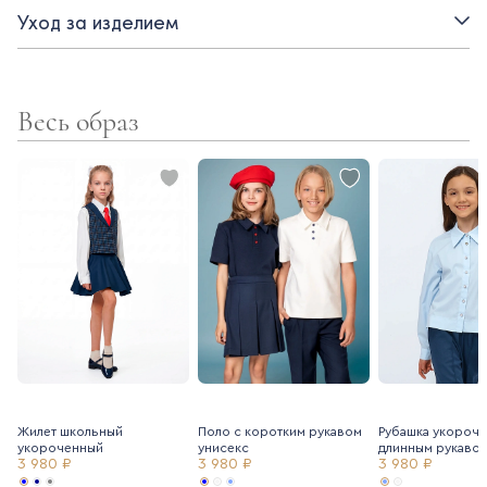
комфортна и практична в носке - не мнется, не теряет цвет
Уход за изделием
- ткань в школьной коллекции Ole!twice тщательно
подбирается таким образом, чтобы все предметы
сочетались между собой.
Весь образ
Жилет школьный
Поло с коротким рукавом
Рубашка укороче
укороченный
унисекс
длинным рукавом
3 980 ₽
3 980 ₽
3 980 ₽