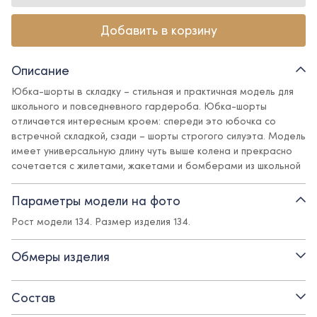
Добавить в корзину
Описание
Юбка-шорты в складку – стильная и практичная модель для
школьного и повседневного гардероба. Юбка-шорты
отличается интересным кроем: спереди это юбочка со
встречной складкой, сзади – шорты строгого силуэта. Модель
имеет универсальную длину чуть выше колена и прекрасно
сочетается с жилетами, жакетами и бомберами из школьной
и повседневной коллекций Ole!twice. Пояс с регулирующейся
резинкой обеспечивает идеальную посадку.
Параметры модели на фото
Рост модели 134. Размер изделия 134.
Детали:
- пояс с внутренней регулирующейся резинкой
Обмеры изделия
- боковая молния
Состав
- смесовая поливискозная ткань с содержанием эластана