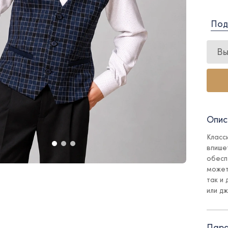
Под
Вы
Опис
Класс
впише
обесп
может
так и
или д
- на 
Пара