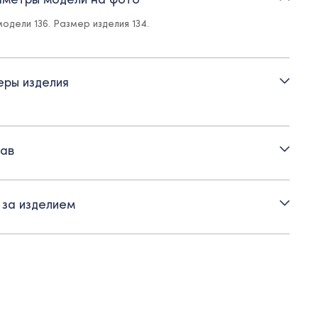
тежка на прорезные петли и пуговицы
одели 136. Размер изделия 134.
тик с пряжкой для регулировки посадки
маны-обманки
ры изделия
уприлегающий силуэт
ав
 за изделием