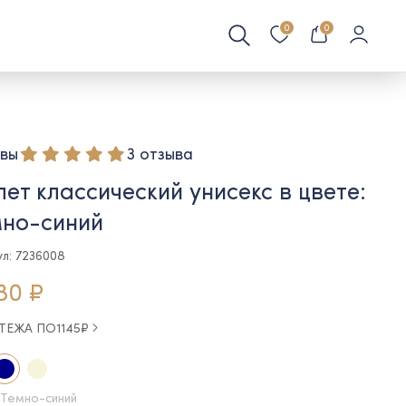
0
0
вы
3 отзыва
ет классический унисекс в цвете:
мно-синий
ул: 7236008
80 ₽
АТЕЖА ПО
1145
₽
 Темно-синий