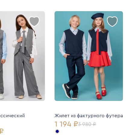
ассический
Жилет из фактурного футера
1 194 ₽
3 980 ₽
₽