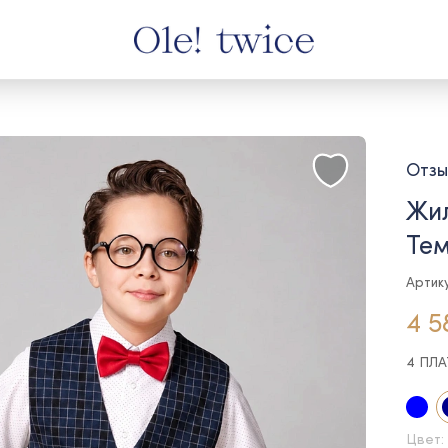
Отзы
Жил
Те
Артик
4 5
4 ПЛ
Цвет: