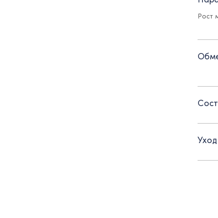
- зас
Рост м
- хляс
- кар
Обме
- пол
Сост
Уход