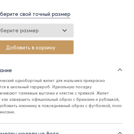
берите свой точный размер
берите размер
Добавить в корзину
ание
ический однобортный жилет для мальчика прекрасно
тся в школьный гардероб. Идеальную посадку
ечивают талиевые вытачки и хлястик с пряжкой. Жилет
 как завершить официальный образ с брюками и рубашкой,
 добавить изюминку в повседневный образ с футболкой, поло
жинсами.
подкладке из поливискозы
метры модели на фото