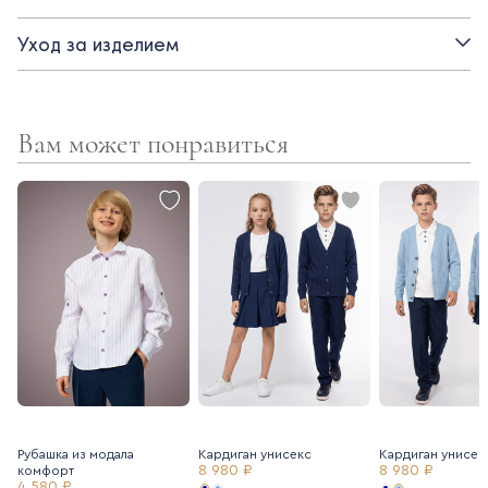
- свободный крой
Уход за изделием
- спущенное плечо
Вам может понравиться
Рубашка из модала
Кардиган унисекс
Кардиган унисек
8 980 ₽
8 980 ₽
комфорт
4 580 ₽