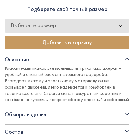
Подберите свой точный размер
Выберите размер
Добавить в корзину
Описание
Классический пиджак для мальчика из трикотажа джерси —
удобный и стильный элемент школьного гардероба.
Благодаря мягкому и эластичному материалу он не
сковывает движения, легко надевается и комфортен в
течение всего дня. Строгий силуэт, аккуратный воротник и
застёжка на пуговицы придают образу опрятный и собранный
вид. Идеально сочетается с рубашкой и брюками, подойдёт
как для учебы, так и для торжественных случаев.
Обмеры изделия
Детали:
Состав