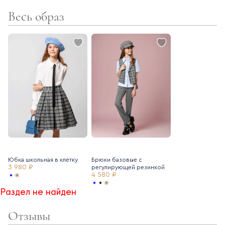
комфортна и практична в носке - не мнется, не теряет цвет
Весь образ
- ткань в школьной коллекции Ole!twice тщательно
подбирается таким образом, чтобы все предметы
сочетались между собой
Создайте стильный образ вместе с блузкой с бантом
Ole!twice (артикул 7235039) и базовыми школьными брюками
Ole!twice (артикул 7225283).
Юбка школьная в клетку
Брюки базовые с
3 980 ₽
регулирующей резинкой
4 580 ₽
Раздел не найден
Отзывы