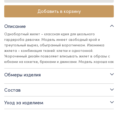
Добавить в корзину
Описание
Однобортный жилет – классная идея для школьного
гардероба девочки. Модель имеет свободный крой и
треугольный вырез, обыгранный воротничком. Изюминка
жилета – комбинация тканей: клетки и однотонной.
Укороченный дизайн позволяет вписывать жилет в образы с
юбками на кокетке, брюками и джинсами. Модель хороша как
для прохладных сезонов, в сочетании с водолазкой, так и для
создания легких праздничных образов с блузой.
Обмеры изделия
Детали:
Состав
- на подкладе из вискозы
Уход за изделием
- застежка на прорезные петли и пуговицы
- смесовая поливискозная ткань с содержанием эластана