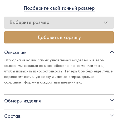
Подберите свой точный размер
Выберите размер
Добавить в корзину
Описание
Это одна из наших самых узнаваемых моделей, и в этом
сезоне мы сделали важное обновление: заменили ткань,
чтобы повысить износостойкость. Теперь бомбер ещё лучше
переносит активную носку и частые стирки, дольше
сохраняет форму и аккуратный внешний вид.
Бомбер из футера - универсальная минималистичная
модель, которая легко впишется практически в любой образ:
Обмеры изделия
от школьных будней до вечерней встречи с друзьями. За счёт
актуального кроя бомбер выглядит стильно и «дорого» - без
лишних деталей, но с правильной посадкой.
Состав