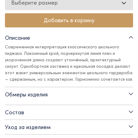
Выберите размер
Добавить в корзину
Описание
Современная интерпретация классического школьного
пиджака. Лаконичный крой, подчеркнутая линия плеч и
укороченная длина создают утончённый, архитектурный
силуэт. Однобортная застёжка и идеальная посадка делают
этот жакет универсальным элементом школьного гардероба
— сдержанным, но с характером. Гармонично сочетается как
с брюками, так и с юбками из коллекции.
Обмеры изделия
Детали:
- застежка на пуговицу
Состав
- подкладка - поливискоза
Уход за изделием